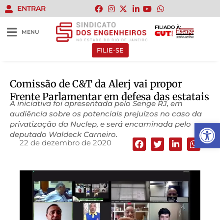
ENTRAR
FILIADO À:
MENU
FILIE-SE
Comissão de C&T da Alerj vai propor
Frente Parlamentar em defesa das estatais
A iniciativa foi apresentada pelo Senge RJ, em
audiência sobre os potenciais prejuízos no caso da
Abrir 
privatização da Nuclep, e será encaminada pelo
deputado Waldeck Carneiro.
22 de dezembro de 2020