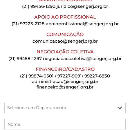
(21) 99456-1290
juridico@sengerj.org.br
APOIO AO PROFISSIONAL
(21) 97223-2128
apoioprofissional@sengerj.org.br
COMUNICAÇÃO
comunicacao@sengerj.org.br
NEGOCIAÇÃO COLETIVA
(21) 99458-1297
negociacao.coletiva@sengerj.org.br
FINANCEIRO/CADASTRO
(21) 99874-0501 / 97227-9091/ 99227-6830
administracao@sengerj.org.br
financeiro@sengerj.org.br