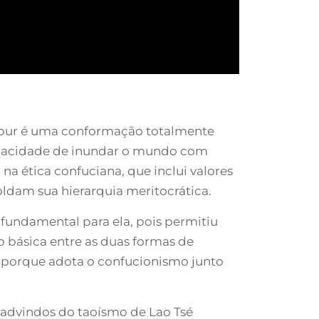
bbour é uma conformação totalmente
capacidade de inundar o mundo com
na ética confuciana, que inclui valores
am sua hierarquia meritocrática.
undamental para ela, pois permitiu
 básica entre as duas formas de
té porque adota o confucionismo junto
 advindos do taoísmo de Lao Tsé