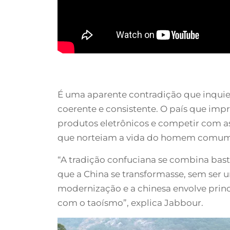
É uma aparente contradição que inquie
coerente e consistente. O país que im
produtos eletrônicos e competir com as 
que norteiam a vida do homem comum, 
“A tradição confuciana se combina ba
que a China se transformasse, sem ser
modernização e a chinesa envolve princ
com o taoísmo”, explica Jabbour.