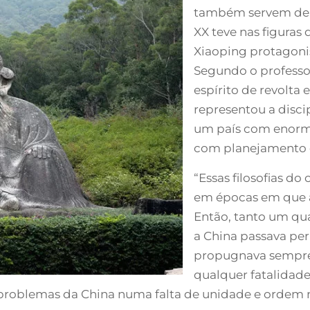
também servem de i
XX teve nas figuras
Xiaoping protagoni
Segundo o professo
espírito de revolta
representou a disci
um país com enorme
com planejamento e 
“Essas filosofias d
em épocas em que a 
Então, tanto um qua
a China passava per
propugnava sempre 
qualquer fatalidad
s problemas da China numa falta de unidade e ordem n