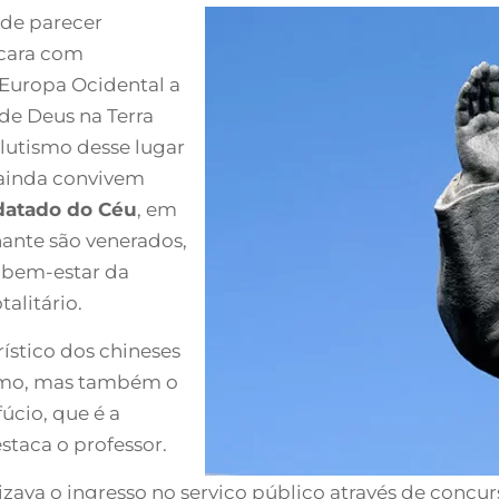
ode parecer
ncara com
 Europa Ocidental a
de Deus na Terra
olutismo desse lugar
 ainda convivem
atado do Céu
, em
ante são venerados,
 bem-estar da
alitário.
rístico dos chineses
smo, mas também o
cio, que é a
taca o professor.
zava o ingresso no serviço público através de concur