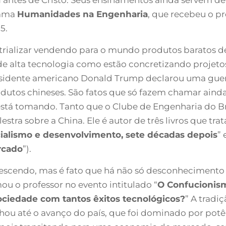
rama
Humanidades na Engenharia
, que recebeu o pr
5.
trializar vendendo para o mundo produtos baratos de
e alta tecnologia como estão concretizando projetos
presidente americano Donald Trump declarou uma guer
rodutos chineses. São fatos que só fazem chamar ain
está tomando. Tanto que o Clube de Engenharia do Bra
estra sobre a China. Ele é autor de três livros que tra
cialismo e desenvolvimento, sete décadas depois
” 
rcado
”).
rescendo, mas é fato que há não só desconhecimento 
mou o professor no evento intitulado “
O Confucionis
sociedade com tantos êxitos tecnológicos?
” A tradi
ou até o avanço do país, que foi dominado por potên