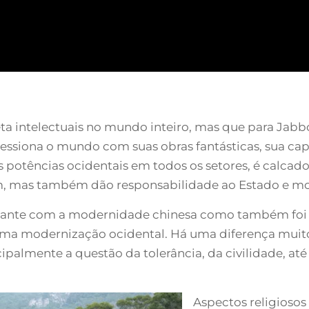
ta intelectuais no mundo inteiro, mas que para Ja
pressiona o mundo com suas obras fantásticas, sua 
potências ocidentais em todos os setores, é calcado 
mas também dão responsabilidade ao Estado e mold
stante com a modernidade chinesa como também foi f
 uma modernização ocidental. Há uma diferença muito
ipalmente a questão da tolerância, da civilidade, a
Aspectos religiosos