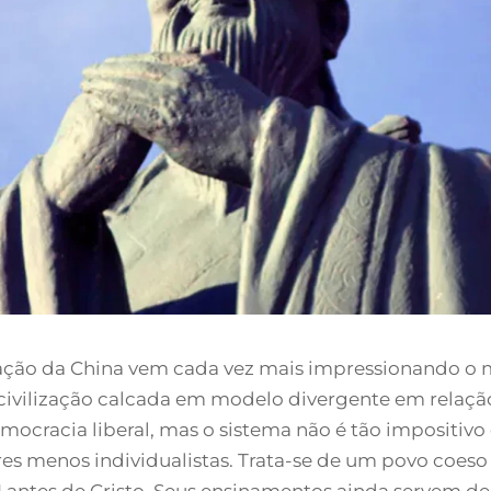
ração da China vem cada vez mais impressionando o
ivilização calcada em modelo divergente em relação
mocracia liberal, mas o sistema não é tão impositivo
ores menos individualistas. Trata-se de um povo coeso
VI antes de Cristo. Seus ensinamentos ainda servem d