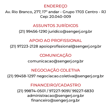
ENDEREÇO
Av. Rio Branco, 277, 17º andar - Grupo 1703 Centro - RJ
Cep: 20.040-009
ASSUNTOS JURÍDICOS
(21) 99456-1290
juridico@sengerj.org.br
APOIO AO PROFISSIONAL
(21) 97223-2128
apoioprofissional@sengerj.org.br
COMUNICAÇÃO
comunicacao@sengerj.org.br
NEGOCIAÇÃO COLETIVA
(21) 99458-1297
negociacao.coletiva@sengerj.org.br
FINANCEIRO/CADASTRO
(21) 99874-0501 / 97227-9091/ 99227-6830
administracao@sengerj.org.br
financeiro@sengerj.org.br