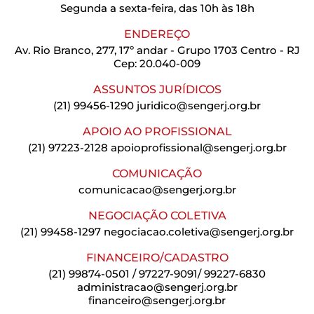
Segunda a sexta-feira, das 10h às 18h
ENDEREÇO
Av. Rio Branco, 277, 17º andar - Grupo 1703 Centro - RJ
Cep: 20.040-009
ASSUNTOS JURÍDICOS
(21) 99456-1290
juridico@sengerj.org.br
APOIO AO PROFISSIONAL
(21) 97223-2128
apoioprofissional@sengerj.org.br
COMUNICAÇÃO
comunicacao@sengerj.org.br
NEGOCIAÇÃO COLETIVA
(21) 99458-1297
negociacao.coletiva@sengerj.org.br
FINANCEIRO/CADASTRO
(21) 99874-0501 / 97227-9091/ 99227-6830
administracao@sengerj.org.br
financeiro@sengerj.org.br