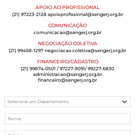
APOIO AO PROFISSIONAL
(21) 97223-2128
apoioprofissional@sengerj.org.br
COMUNICAÇÃO
comunicacao@sengerj.org.br
NEGOCIAÇÃO COLETIVA
(21) 99458-1297
negociacao.coletiva@sengerj.org.br
FINANCEIRO/CADASTRO
(21) 99874-0501 / 97227-9091/ 99227-6830
administracao@sengerj.org.br
financeiro@sengerj.org.br