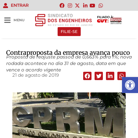
ENTRAR
FILIADO À:
MENU
FILIE-SE
Contraproposta da empresa avança pouco
Proposta de reajuste passou de 0,663% para 1%; nova
rodada acontece no dia 31 de agosto, data em que
vence o acordo vigente
21 de agosto de 2019
Abrir 