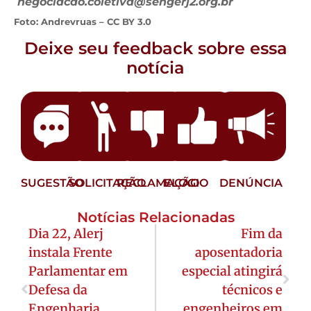
negociacao.coletiva@sengerj2.org.br
Foto: Andrevruas – CC BY 3.0
Deixe seu feedback sobre essa
notícia
SUGESTÃO
SOLICITAÇÃO
RECLAMAÇÃO
ELOGIO
DENÚNCIA
Notícias Relacionadas
Dia 22, Alerj
Fim da
instala Frente
aposentadoria
Parlamentar em
especial atingirá
Defesa da
técnicos e
Engenharia,
engenheiros em