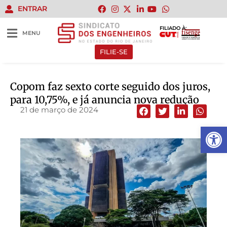
ENTRAR
FILIADO À:
MENU
FILIE-SE
Copom faz sexto corte seguido dos juros,
para 10,75%, e já anuncia nova redução
21 de março de 2024
Abrir 