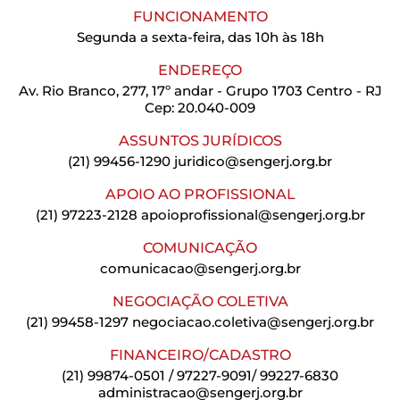
FUNCIONAMENTO
Segunda a sexta-feira, das 10h às 18h
ENDEREÇO
Av. Rio Branco, 277, 17º andar - Grupo 1703 Centro - RJ
Cep: 20.040-009
ASSUNTOS JURÍDICOS
(21) 99456-1290
juridico@sengerj.org.br
APOIO AO PROFISSIONAL
(21) 97223-2128
apoioprofissional@sengerj.org.br
COMUNICAÇÃO
comunicacao@sengerj.org.br
NEGOCIAÇÃO COLETIVA
(21) 99458-1297
negociacao.coletiva@sengerj.org.br
FINANCEIRO/CADASTRO
(21) 99874-0501 / 97227-9091/ 99227-6830
administracao@sengerj.org.br