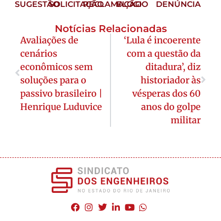
SUGESTÃO
SOLICITAÇÃO
RECLAMAÇÃO
ELOGIO
DENÚNCIA
Notícias Relacionadas
Avaliações de
‘Lula é incoerente
cenários
com a questão da
econômicos sem
ditadura’, diz
soluções para o
historiador às
passivo brasileiro |
vésperas dos 60
Henrique Luduvice
anos do golpe
militar