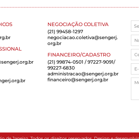
ICOS
NEGOCIAÇÃO COLETIVA
(21) 99458-1297
rg.br
negociacao.coletiva@sengerj.
org.br
SSIONAL
FINANCEIRO/CADASTRO
sengerj.org.br
(21) 99874-0501 / 97227-9091/
99227-6830
administracao@sengerj.org.br
financeiro@sengerj.org.br
erj.org.br
io de Janeiro. Todos os direitos reservados. Design e desenvol