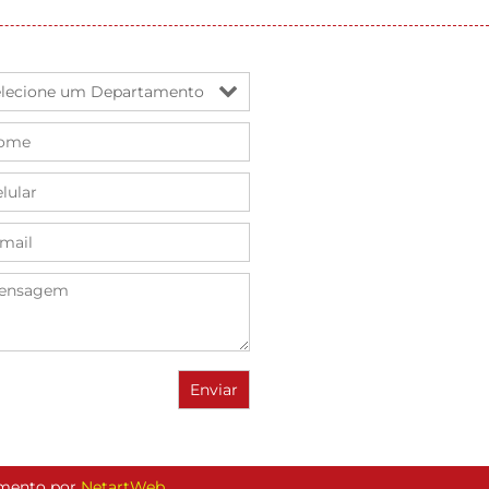
vimento por
NetartWeb
.