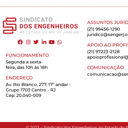
ASSUNTOS JURÍD
(21) 99456-1290
juridico@sengerj.o
APOIO AO PROFI
(21) 97223-2128
FUNCIONAMENTO
apoioprofissional@
Segunda a sexta-
feira, das 10h às 18h
COMUNICAÇÃO
comunicacao@seng
ENDEREÇO
Av. Rio Branco, 277, 17º andar -
Grupo 1703 Centro - RJ
Cep: 20.040-009
© 2023 – Sindicato dos Engenheiros no Estado do R