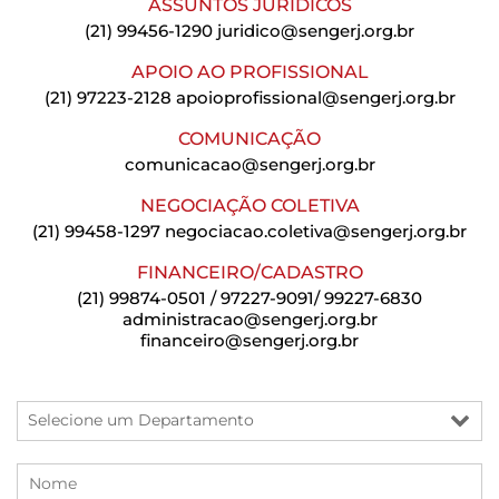
ASSUNTOS JURÍDICOS
(21) 99456-1290
juridico@sengerj.org.br
APOIO AO PROFISSIONAL
(21) 97223-2128
apoioprofissional@sengerj.org.br
COMUNICAÇÃO
comunicacao@sengerj.org.br
NEGOCIAÇÃO COLETIVA
(21) 99458-1297
negociacao.coletiva@sengerj.org.br
FINANCEIRO/CADASTRO
(21) 99874-0501 / 97227-9091/ 99227-6830
administracao@sengerj.org.br
financeiro@sengerj.org.br