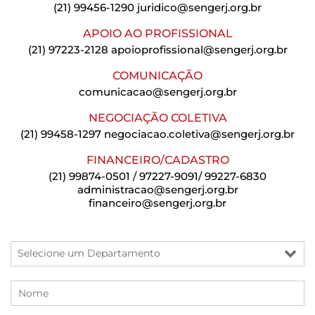
(21) 99456-1290
juridico@sengerj.org.br
APOIO AO PROFISSIONAL
(21) 97223-2128
apoioprofissional@sengerj.org.br
COMUNICAÇÃO
comunicacao@sengerj.org.br
NEGOCIAÇÃO COLETIVA
(21) 99458-1297
negociacao.coletiva@sengerj.org.br
FINANCEIRO/CADASTRO
(21) 99874-0501 / 97227-9091/ 99227-6830
administracao@sengerj.org.br
financeiro@sengerj.org.br