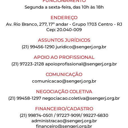
FUNCIONAMENTO
Segunda a sexta-feira, das 10h às 18h
ENDEREÇO
Av. Rio Branco, 277, 17º andar - Grupo 1703 Centro - RJ
Cep: 20.040-009
ASSUNTOS JURÍDICOS
(21) 99456-1290
juridico@sengerj.org.br
APOIO AO PROFISSIONAL
(21) 97223-2128
apoioprofissional@sengerj.org.br
COMUNICAÇÃO
comunicacao@sengerj.org.br
NEGOCIAÇÃO COLETIVA
(21) 99458-1297
negociacao.coletiva@sengerj.org.br
FINANCEIRO/CADASTRO
(21) 99874-0501 / 97227-9091/ 99227-6830
administracao@sengerj.org.br
financeiro@sengerj.org.br