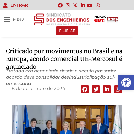
ENTRAR
gacor
gacor
gacor
gacor
gacor
FILIADO À:
MENU
FILIE-SE
Criticado por movimentos no Brasil e na
Europa, acordo comercial UE-Mercosul é
anunciado
Tratado era negociado desde o século passado;
Abrir 
acordo deve consolidar desindustrialização sul-
americana
6 de dezembro de 2024