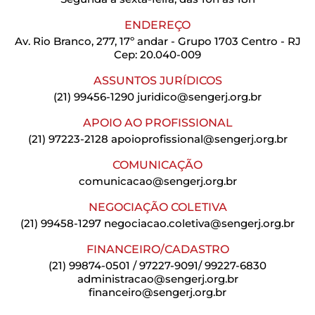
ENDEREÇO
Av. Rio Branco, 277, 17º andar - Grupo 1703 Centro - RJ
Cep: 20.040-009
ASSUNTOS JURÍDICOS
(21) 99456-1290
juridico@sengerj.org.br
APOIO AO PROFISSIONAL
(21) 97223-2128
apoioprofissional@sengerj.org.br
COMUNICAÇÃO
comunicacao@sengerj.org.br
NEGOCIAÇÃO COLETIVA
(21) 99458-1297
negociacao.coletiva@sengerj.org.br
FINANCEIRO/CADASTRO
(21) 99874-0501 / 97227-9091/ 99227-6830
administracao@sengerj.org.br
financeiro@sengerj.org.br