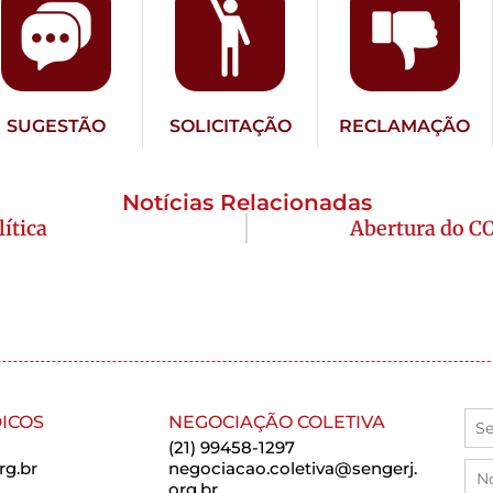
SUGESTÃO
SOLICITAÇÃO
RECLAMAÇÃO
Notícias Relacionadas
ítica
Abertura do 
ICOS
NEGOCIAÇÃO COLETIVA
(21) 99458-1297
rg.br
negociacao.coletiva@sengerj.
org.br