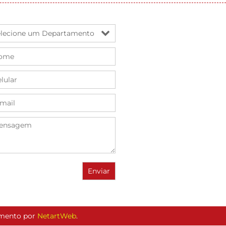
vimento por
NetartWeb
.