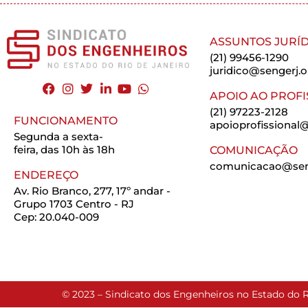
ASSUNTOS JURÍD
(21) 99456-1290
juridico@sengerj.o
APOIO AO PROFI
(21) 97223-2128
FUNCIONAMENTO
apoioprofissional@
Segunda a sexta-
feira, das 10h às 18h
COMUNICAÇÃO
comunicacao@seng
ENDEREÇO
Av. Rio Branco, 277, 17º andar -
Grupo 1703 Centro - RJ
Cep: 20.040-009
© 2023 – Sindicato dos Engenheiros no Estado do R