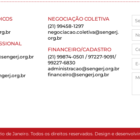
ICOS
NEGOCIAÇÃO COLETIVA
(21) 99458-1297
rg.br
negociacao.coletiva@sengerj.
org.br
SSIONAL
FINANCEIRO/CADASTRO
sengerj.org.br
(21) 99874-0501 / 97227-9091/
99227-6830
administracao@sengerj.org.br
financeiro@sengerj.org.br
erj.org.br
io de Janeiro. Todos os direitos reservados. Design e desenvol