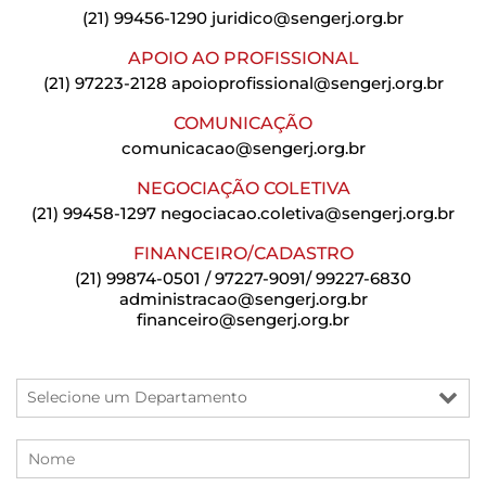
(21) 99456-1290
juridico@sengerj.org.br
APOIO AO PROFISSIONAL
(21) 97223-2128
apoioprofissional@sengerj.org.br
COMUNICAÇÃO
comunicacao@sengerj.org.br
NEGOCIAÇÃO COLETIVA
(21) 99458-1297
negociacao.coletiva@sengerj.org.br
FINANCEIRO/CADASTRO
(21) 99874-0501 / 97227-9091/ 99227-6830
administracao@sengerj.org.br
financeiro@sengerj.org.br