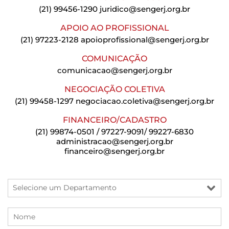
(21) 99456-1290
juridico@sengerj.org.br
APOIO AO PROFISSIONAL
(21) 97223-2128
apoioprofissional@sengerj.org.br
COMUNICAÇÃO
comunicacao@sengerj.org.br
NEGOCIAÇÃO COLETIVA
(21) 99458-1297
negociacao.coletiva@sengerj.org.br
FINANCEIRO/CADASTRO
(21) 99874-0501 / 97227-9091/ 99227-6830
administracao@sengerj.org.br
financeiro@sengerj.org.br