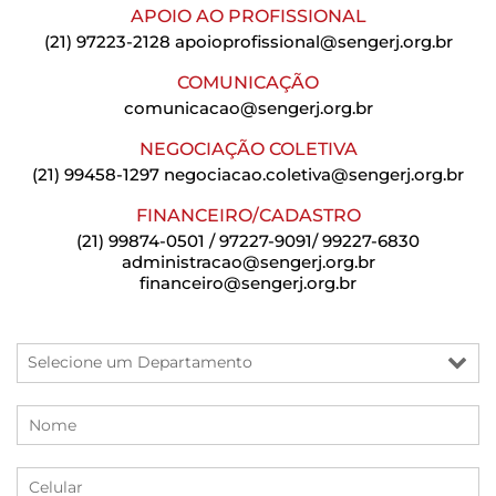
APOIO AO PROFISSIONAL
(21) 97223-2128
apoioprofissional@sengerj.org.br
COMUNICAÇÃO
comunicacao@sengerj.org.br
NEGOCIAÇÃO COLETIVA
(21) 99458-1297
negociacao.coletiva@sengerj.org.br
FINANCEIRO/CADASTRO
(21) 99874-0501 / 97227-9091/ 99227-6830
administracao@sengerj.org.br
financeiro@sengerj.org.br