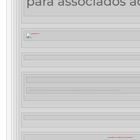
para associados 
O IBEC Rio acaba de formalizar um convênio que beneficiará todos os associados ao Sindicato dos Engenheiros do Rio com 20% de desconto em cursos de Pós-graduação e MBA Executivo
Aproveite o seu desconto e inscreva-se