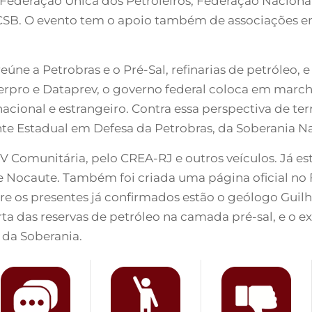
Federação Única dos Petroleiros, Federação Nacional 
 CSB. O evento tem o apoio também de associações e
e a Petrobras e o Pré-Sal, refinarias de petróleo, e 
 Serpro e Dataprev, o governo federal coloca em marc
acional e estrangeiro. Contra essa perspectiva de ter
nte Estadual em Defesa da Petrobras, da Soberania N
TV Comunitária, pelo CREA-RJ e outros veículos. Já e
ço e Nocaute. Também foi criada uma página oficial 
re os presentes já confirmados estão o geólogo Guilh
ta das reservas de petróleo na camada pré-sal, e o 
 da Soberania.