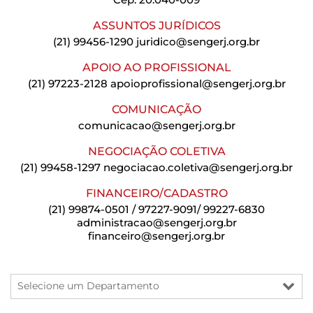
ASSUNTOS JURÍDICOS
(21) 99456-1290
juridico@sengerj.org.br
APOIO AO PROFISSIONAL
(21) 97223-2128
apoioprofissional@sengerj.org.br
COMUNICAÇÃO
comunicacao@sengerj.org.br
NEGOCIAÇÃO COLETIVA
(21) 99458-1297
negociacao.coletiva@sengerj.org.br
FINANCEIRO/CADASTRO
(21) 99874-0501 / 97227-9091/ 99227-6830
administracao@sengerj.org.br
financeiro@sengerj.org.br