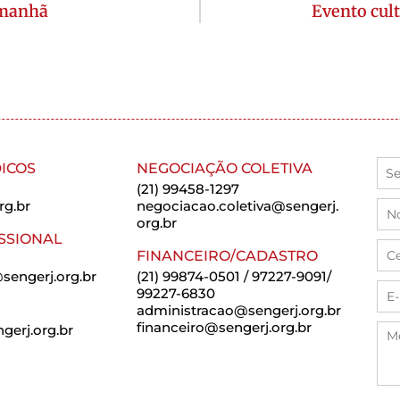
amanhã
Evento cult
ICOS
NEGOCIAÇÃO COLETIVA
(21) 99458-1297
rg.br
negociacao.coletiva@sengerj.
org.br
SSIONAL
FINANCEIRO/CADASTRO
sengerj.org.br
(21) 99874-0501 / 97227-9091/
99227-6830
administracao@sengerj.org.br
financeiro@sengerj.org.br
erj.org.br