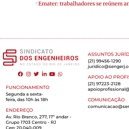
Emater: trabalhadores se reúnem 
ASSUNTOS JURÍD
(21) 99456-1290
juridico@sengerj.o
APOIO AO PROFI
(21) 97223-2128
FUNCIONAMENTO
apoioprofissional@
Segunda a sexta-
feira, das 10h às 18h
COMUNICAÇÃO
comunicacao@seng
ENDEREÇO
Av. Rio Branco, 277, 17º andar -
Grupo 1703 Centro - RJ
Cep: 20.040-009