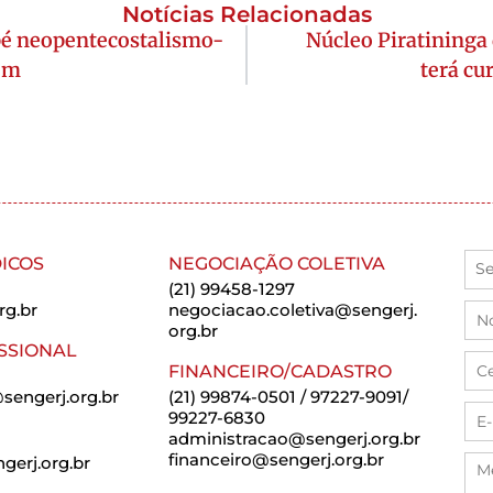
Notícias Relacionadas
pé neopentecostalismo-
Núcleo Piratininga
tem
terá cu
ICOS
NEGOCIAÇÃO COLETIVA
(21) 99458-1297
rg.br
negociacao.coletiva@sengerj.
org.br
SSIONAL
FINANCEIRO/CADASTRO
sengerj.org.br
(21) 99874-0501 / 97227-9091/
99227-6830
administracao@sengerj.org.br
financeiro@sengerj.org.br
erj.org.br