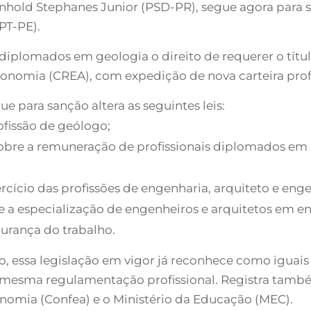
inhold Stephanes Junior (PSD-PR), segue agora para s
PT-PE).
iplomados em geologia o direito de requerer o títu
onomia (CREA), com expedição de nova carteira profi
e para sanção altera as seguintes leis:
rofissão de geólogo;
sobre a remuneração de profissionais diplomados em 
xercício das profissões de engenharia, arquiteto e en
re a especialização de engenheiros e arquitetos em e
gurança do trabalho.
 essa legislação em vigor já reconhece como iguais 
a a mesma regulamentação profissional. Registra t
nomia (Confea) e o Ministério da Educação (MEC).