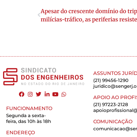
Apesar do crescente domínio do tri
milícias-tráfico, as periferias resis
ASSUNTOS JURÍD
(21) 99456-1290
juridico@sengerj.o
APOIO AO PROFI
(21) 97223-2128
FUNCIONAMENTO
apoioprofissional@
Segunda a sexta-
feira, das 10h às 18h
COMUNICAÇÃO
comunicacao@seng
ENDEREÇO