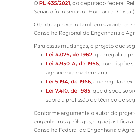
O
PL 435/2021
, do deputado federal Re
Senado foi o senador Humberto Costa (
O texto aprovado também garante aos d
Conselho Regional de Engenharia e Agr
Para essas mudanças, o projeto que segu
Lei 4.076, de 1962
, que regula a p
Lei 4.950-A, de 1966
, que dispõe 
agronomia e veterinária;
Lei 5.194, de 1966
, que regula o e
Lei 7.410, de 1985
, que dispõe sob
sobre a profissão de técnico de se
Conforme argumenta o autor do projeto,
engenheiros geólogos, o que justific
Conselho Federal de Engenharia e Agro