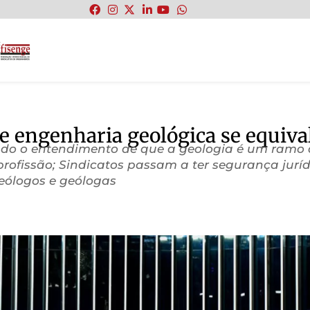
:
de engenharia geológica se equiv
dado o entendimento de que a geologia é um ramo
fissão; Sindicatos passam a ter segurança jurídi
eólogos e geólogas