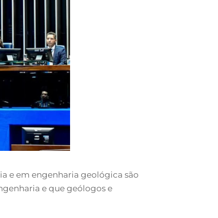
ia e em engenharia geológica são
ngenharia e que geólogos e