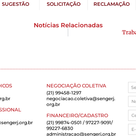
SUGESTÃO
SOLICITAÇÃO
RECLAMAÇÃO
Notícias Relacionadas
Trab
ICOS
NEGOCIAÇÃO COLETIVA
(21) 99458-1297
rg.br
negociacao.coletiva@sengerj.
org.br
SSIONAL
FINANCEIRO/CADASTRO
sengerj.org.br
(21) 99874-0501 / 97227-9091/
99227-6830
administracao@sengerj.org.br