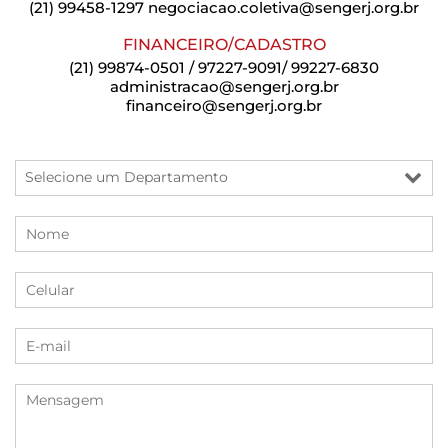
(21) 99458-1297
negociacao.coletiva@sengerj.org.br
FINANCEIRO/CADASTRO
(21) 99874-0501 / 97227-9091/ 99227-6830
administracao@sengerj.org.br
financeiro@sengerj.org.br