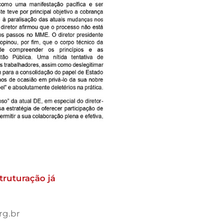
truturação já
rg.br