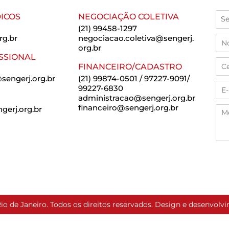
ICOS
NEGOCIAÇÃO COLETIVA
(21) 99458-1297
rg.br
negociacao.coletiva@sengerj.
org.br
SSIONAL
FINANCEIRO/CADASTRO
sengerj.org.br
(21) 99874-0501 / 97227-9091/
99227-6830
administracao@sengerj.org.br
financeiro@sengerj.org.br
erj.org.br
io de Janeiro. Todos os direitos reservados. Design e desenvol