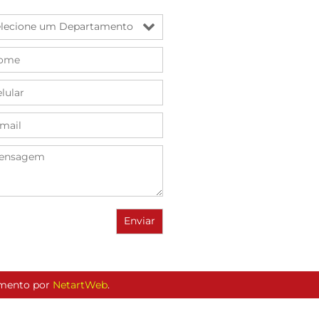
vimento por
NetartWeb
.