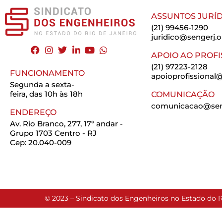
ASSUNTOS JURÍD
(21) 99456-1290
juridico@sengerj.o
APOIO AO PROFI
(21) 97223-2128
FUNCIONAMENTO
apoioprofissional@
Segunda a sexta-
feira, das 10h às 18h
COMUNICAÇÃO
comunicacao@seng
ENDEREÇO
Av. Rio Branco, 277, 17º andar -
Grupo 1703 Centro - RJ
Cep: 20.040-009
© 2023 – Sindicato dos Engenheiros no Estado do R