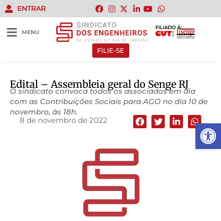
ENTRAR
FILIADO À:
MENU
FILIE-SE
Edital – Assembleia geral do Senge RJ
O sindicato convoca todos os associados em dia
com as Contribuições Sociais para AGO no dia 10 de
novembro, às 18h.
8 de novembro de 2022
Abrir 