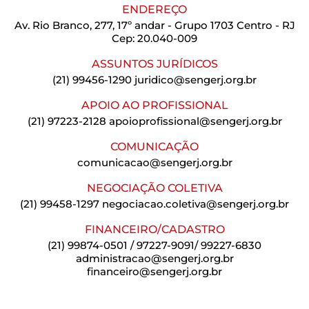
ENDEREÇO
Av. Rio Branco, 277, 17º andar - Grupo 1703 Centro - RJ
Cep: 20.040-009
ASSUNTOS JURÍDICOS
(21) 99456-1290
juridico@sengerj.org.br
APOIO AO PROFISSIONAL
(21) 97223-2128
apoioprofissional@sengerj.org.br
COMUNICAÇÃO
comunicacao@sengerj.org.br
NEGOCIAÇÃO COLETIVA
(21) 99458-1297
negociacao.coletiva@sengerj.org.br
FINANCEIRO/CADASTRO
(21) 99874-0501 / 97227-9091/ 99227-6830
administracao@sengerj.org.br
financeiro@sengerj.org.br