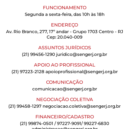
FUNCIONAMENTO
Segunda a sexta-feira, das 10h às 18h
ENDEREÇO
Av. Rio Branco, 277, 17º andar - Grupo 1703 Centro - RJ
Cep: 20.040-009
ASSUNTOS JURÍDICOS
(21) 99456-1290
juridico@sengerj.org.br
APOIO AO PROFISSIONAL
(21) 97223-2128
apoioprofissional@sengerj.org.br
COMUNICAÇÃO
comunicacao@sengerj.org.br
NEGOCIAÇÃO COLETIVA
(21) 99458-1297
negociacao.coletiva@sengerj.org.br
FINANCEIRO/CADASTRO
(21) 99874-0501 / 97227-9091/ 99227-6830
administracao@sengerj.org.br