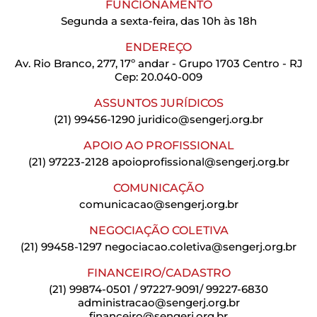
FUNCIONAMENTO
Segunda a sexta-feira, das 10h às 18h
ENDEREÇO
Av. Rio Branco, 277, 17º andar - Grupo 1703 Centro - RJ
Cep: 20.040-009
ASSUNTOS JURÍDICOS
(21) 99456-1290
juridico@sengerj.org.br
APOIO AO PROFISSIONAL
(21) 97223-2128
apoioprofissional@sengerj.org.br
COMUNICAÇÃO
comunicacao@sengerj.org.br
NEGOCIAÇÃO COLETIVA
(21) 99458-1297
negociacao.coletiva@sengerj.org.br
FINANCEIRO/CADASTRO
(21) 99874-0501 / 97227-9091/ 99227-6830
administracao@sengerj.org.br
financeiro@sengerj.org.br