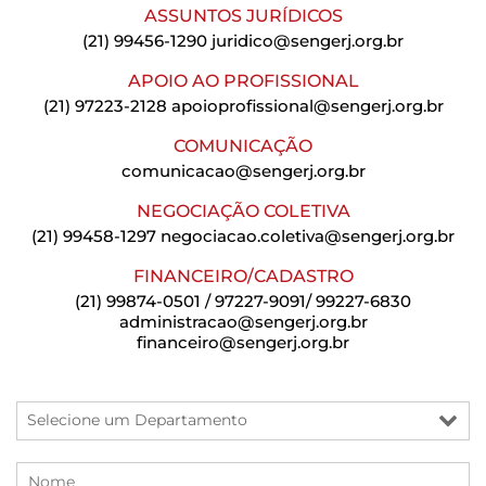
ASSUNTOS JURÍDICOS
(21) 99456-1290
juridico@sengerj.org.br
APOIO AO PROFISSIONAL
(21) 97223-2128
apoioprofissional@sengerj.org.br
COMUNICAÇÃO
comunicacao@sengerj.org.br
NEGOCIAÇÃO COLETIVA
(21) 99458-1297
negociacao.coletiva@sengerj.org.br
FINANCEIRO/CADASTRO
(21) 99874-0501 / 97227-9091/ 99227-6830
administracao@sengerj.org.br
financeiro@sengerj.org.br