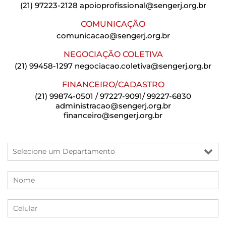
(21) 97223-2128
apoioprofissional@sengerj.org.br
COMUNICAÇÃO
comunicacao@sengerj.org.br
NEGOCIAÇÃO COLETIVA
(21) 99458-1297
negociacao.coletiva@sengerj.org.br
FINANCEIRO/CADASTRO
(21) 99874-0501 / 97227-9091/ 99227-6830
administracao@sengerj.org.br
financeiro@sengerj.org.br