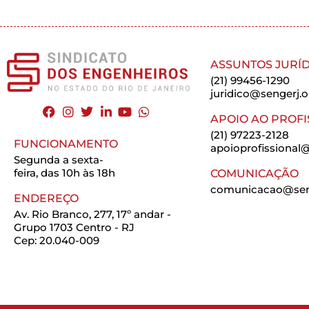
ASSUNTOS JURÍD
(21) 99456-1290
juridico@sengerj.o
APOIO AO PROFI
(21) 97223-2128
FUNCIONAMENTO
apoioprofissional@
Segunda a sexta-
feira, das 10h às 18h
COMUNICAÇÃO
comunicacao@seng
ENDEREÇO
Av. Rio Branco, 277, 17º andar -
Grupo 1703 Centro - RJ
Cep: 20.040-009