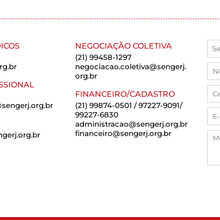
ICOS
NEGOCIAÇÃO COLETIVA
(21) 99458-1297
rg.br
negociacao.coletiva@sengerj.
org.br
SSIONAL
FINANCEIRO/CADASTRO
sengerj.org.br
(21) 99874-0501 / 97227-9091/
99227-6830
administracao@sengerj.org.br
financeiro@sengerj.org.br
erj.org.br