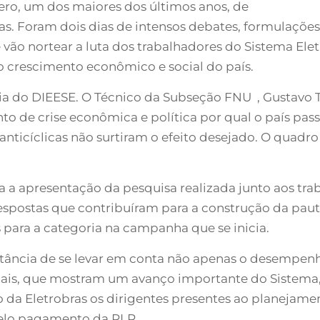
ro, um dos maiores dos últimos anos, de
as. Foram dois dias de intensos debates, formulações
e vão nortear a luta dos trabalhadores do Sistema El
 o crescimento econômico e social do país.
a do DIEESE. O Técnico da Subseção FNU , Gustavo T
 de crise econômica e política por qual o país passa
ticíclicas não surtiram o efeito desejado. O quadro 
a a apresentação da pesquisa realizada junto aos tra
respostas que contribuíram para a construção da paut
para a categoria na campanha que se inicia.
rtância de se levar em conta não apenas o desempen
onais, que mostram um avanço importante do Sistem
o da Eletrobras os dirigentes presentes ao planejame
pelo pagamento da PLR.