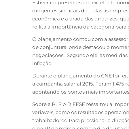
Estiveram presentes em excelente núme
dirigentes sindicais de todas as empres
econômica e a tirada das diretrizes, qu
reflita a importância da categoria para
O planejamento contou com a assessori
de conjuntura, onde destacou o momento
negociações. Segundo ele, as medidas an
inflação.
Durante o planejamento do CNE foi feit
a campanha salarial 2015. Foram 1.475 
apontando os pontos mais importantes 
Sobre a PLR o DIEESE ressaltou a impo
variáveis, como os resultados operaci
trabalhadores. Para pressionar a direçã
o no 30 de março, como o dia de luta 