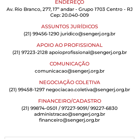
ENDEREÇO
Av. Rio Branco, 277, 17º andar - Grupo 1703 Centro - RJ
Cep: 20.040-009
ASSUNTOS JURÍDICOS
(21) 99456-1290
juridico@sengerj.org.br
APOIO AO PROFISSIONAL
(21) 97223-2128
apoioprofissional@sengerj.org.br
COMUNICAÇÃO
comunicacao@sengerj.org.br
NEGOCIAÇÃO COLETIVA
(21) 99458-1297
negociacao.coletiva@sengerj.org.br
FINANCEIRO/CADASTRO
(21) 99874-0501 / 97227-9091/ 99227-6830
administracao@sengerj.org.br
financeiro@sengerj.org.br