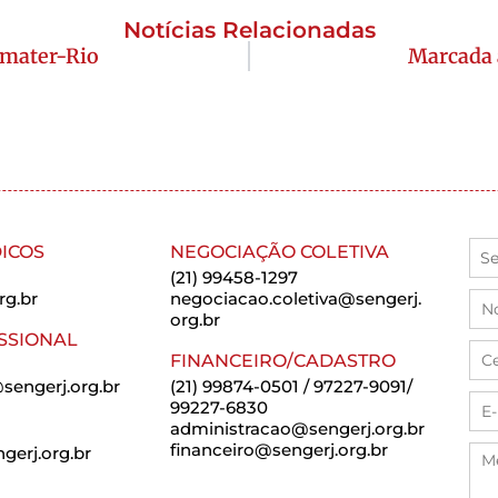
Notícias Relacionadas
Emater-Rio
Marcada 
ICOS
NEGOCIAÇÃO COLETIVA
(21) 99458-1297
rg.br
negociacao.coletiva@sengerj.
org.br
SSIONAL
FINANCEIRO/CADASTRO
sengerj.org.br
(21) 99874-0501 / 97227-9091/
99227-6830
administracao@sengerj.org.br
financeiro@sengerj.org.br
erj.org.br