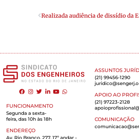
Realizada audiência de dissídio da 
ASSUNTOS JURÍD
(21) 99456-1290
juridico@sengerj.o
APOIO AO PROFI
(21) 97223-2128
FUNCIONAMENTO
apoioprofissional@
Segunda a sexta-
feira, das 10h às 18h
COMUNICAÇÃO
comunicacao@seng
ENDEREÇO
Av. Rio Branco, 277, 17º andar -