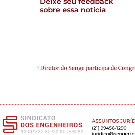
Deixe seu feedback
sobre essa notícia
Diretor do Senge participa de Con
ASSUNTOS JURÍD
(21) 99456-1290
juridico@sengerj.o