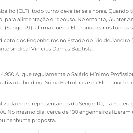
alho (CLT), todo turno deve ter seis horas. Quando ti
o, para alimentação e repouso. No entanto, Gunter An
 (Senge-RJ), afirma que na Eletronuclear os turnos sã
ndicato dos Engenheiros no Estado do Rio de Janeiro
ante sindical Vinícius Damas Baptista.
ei 4.950 A, que regulamenta o Salário Mínimo Profiss
ativa da holding. Só na Eletrobras e na Eletronucle
ealizada entre representantes do Senge-RJ, da Federa
S/A. No mesmo dia, cerca de 100 engenheiros fizeram
tou nenhuma proposta.