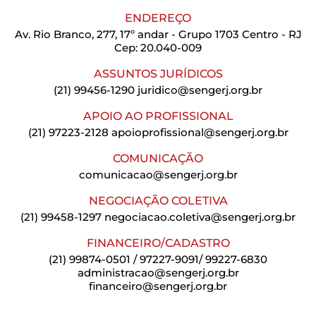
ENDEREÇO
Av. Rio Branco, 277, 17º andar - Grupo 1703 Centro - RJ
Cep: 20.040-009
ASSUNTOS JURÍDICOS
(21) 99456-1290
juridico@sengerj.org.br
APOIO AO PROFISSIONAL
(21) 97223-2128
apoioprofissional@sengerj.org.br
COMUNICAÇÃO
comunicacao@sengerj.org.br
NEGOCIAÇÃO COLETIVA
(21) 99458-1297
negociacao.coletiva@sengerj.org.br
FINANCEIRO/CADASTRO
(21) 99874-0501 / 97227-9091/ 99227-6830
administracao@sengerj.org.br
financeiro@sengerj.org.br