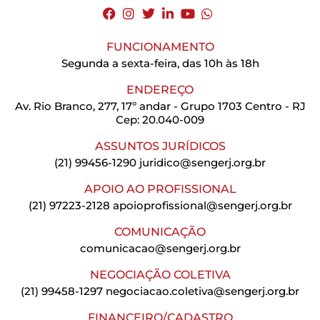
FUNCIONAMENTO
Segunda a sexta-feira, das 10h às 18h
ENDEREÇO
Av. Rio Branco, 277, 17º andar - Grupo 1703 Centro - RJ
Cep: 20.040-009
ASSUNTOS JURÍDICOS
(21) 99456-1290
juridico@sengerj.org.br
APOIO AO PROFISSIONAL
(21) 97223-2128
apoioprofissional@sengerj.org.br
COMUNICAÇÃO
comunicacao@sengerj.org.br
NEGOCIAÇÃO COLETIVA
(21) 99458-1297
negociacao.coletiva@sengerj.org.br
FINANCEIRO/CADASTRO