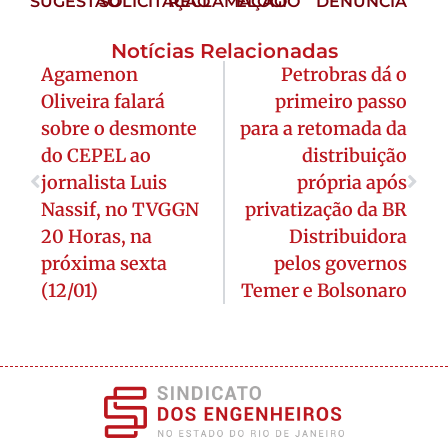
SUGESTÃO
SOLICITAÇÃO
RECLAMAÇÃO
ELOGIO
DENÚNCIA
Notícias Relacionadas
Agamenon
Petrobras dá o
Oliveira falará
primeiro passo
sobre o desmonte
para a retomada da
do CEPEL ao
distribuição
jornalista Luis
própria após
Nassif, no TVGGN
privatização da BR
20 Horas, na
Distribuidora
próxima sexta
pelos governos
(12/01)
Temer e Bolsonaro