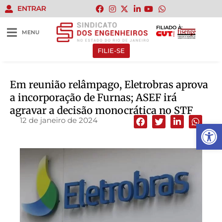
ENTRAR
FILIADO À:
MENU
FILIE-SE
Em reunião relâmpago, Eletrobras aprova
a incorporação de Furnas; ASEF irá
agravar a decisão monocrática no STF
12 de janeiro de 2024
Abrir 