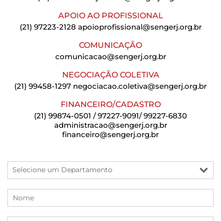
APOIO AO PROFISSIONAL
(21) 97223-2128
apoioprofissional@sengerj.org.br
COMUNICAÇÃO
comunicacao@sengerj.org.br
NEGOCIAÇÃO COLETIVA
(21) 99458-1297
negociacao.coletiva@sengerj.org.br
FINANCEIRO/CADASTRO
(21) 99874-0501 / 97227-9091/ 99227-6830
administracao@sengerj.org.br
financeiro@sengerj.org.br