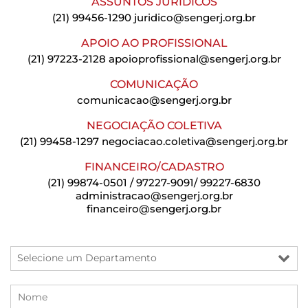
ASSUNTOS JURÍDICOS
(21) 99456-1290
juridico@sengerj.org.br
APOIO AO PROFISSIONAL
(21) 97223-2128
apoioprofissional@sengerj.org.br
COMUNICAÇÃO
comunicacao@sengerj.org.br
NEGOCIAÇÃO COLETIVA
(21) 99458-1297
negociacao.coletiva@sengerj.org.br
FINANCEIRO/CADASTRO
(21) 99874-0501 / 97227-9091/ 99227-6830
administracao@sengerj.org.br
financeiro@sengerj.org.br