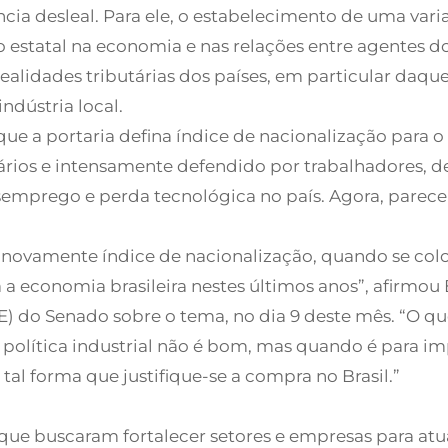
ia desleal. Para ele, o estabelecimento de uma vari
ção estatal na economia e nas relações entre agentes
ealidades tributárias dos países, em particular daq
ndústria local.
 a portaria defina índice de nacionalização para o
rios e intensamente defendido por trabalhadores, d
semprego e perda tecnológica no país. Agora, parece
 novamente índice de nacionalização, quando se colo
a economia brasileira nestes últimos anos”, afirmou
 do Senado sobre o tema, no dia 9 deste mês. “O que
 política industrial não é bom, mas quando é para i
tal forma que justifique-se a compra no Brasil.”
T que buscaram fortalecer setores e empresas para a