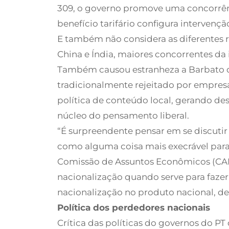
309, o governo promove uma concorrênc
benefício tarifário configura interven
E também não considera as diferentes r
China e Índia, maiores concorrentes da i
Também causou estranheza a Barbato que
tradicionalmente rejeitado por empresá
política de conteúdo local, gerando de
núcleo do pensamento liberal.
“É surpreendente pensar em se discutir
como alguma coisa mais execrável para 
Comissão de Assuntos Econômicos (CAE)
nacionalização quando serve para fazer
nacionalização no produto nacional, de 
Política dos perdedores nacionais
Crítica das políticas do governos do P