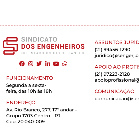
ASSUNTOS JURÍD
(21) 99456-1290
juridico@sengerj.o
APOIO AO PROFI
(21) 97223-2128
FUNCIONAMENTO
apoioprofissional@
Segunda a sexta-
feira, das 10h às 18h
COMUNICAÇÃO
comunicacao@seng
ENDEREÇO
Av. Rio Branco, 277, 17º andar -
Grupo 1703 Centro - RJ
Cep: 20.040-009