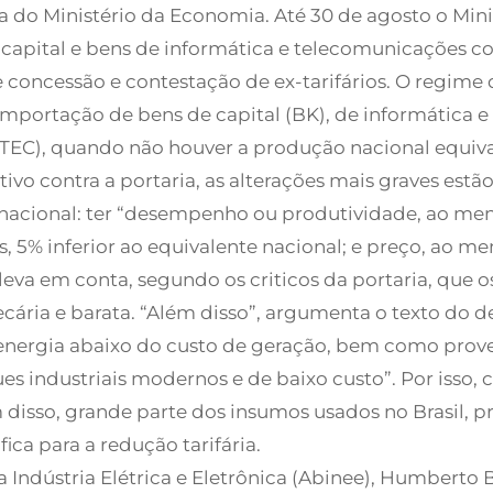
a do Ministério da Economia. Até 30 de agosto o Min
 capital e bens de informática e telecomunicações 
 concessão e contestação de ex-tarifários. O regime 
mportação de bens de capital (BK), de informática e
TEC), quando não houver a produção nacional equiva
vo contra a portaria, as alterações mais graves estã
 nacional: ter “desempenho ou produtividade, ao men
 5% inferior ao equivalente nacional; e preço, ao men
leva em conta, segundo os criticos da portaria, que 
ria e barata. “Além disso”, argumenta o texto do dec
energia abaixo do custo de geração, bem como prov
industriais modernos e de baixo custo”. Por isso, co
isso, grande parte dos insumos usados no Brasil, pr
ica para a redução tarifária.
a Indústria Elétrica e Eletrônica (Abinee), Humberto