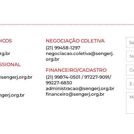
ICOS
NEGOCIAÇÃO COLETIVA
(21) 99458-1297
rg.br
negociacao.coletiva@sengerj.
org.br
SSIONAL
FINANCEIRO/CADASTRO
sengerj.org.br
(21) 99874-0501 / 97227-9091/
99227-6830
administracao@sengerj.org.br
financeiro@sengerj.org.br
erj.org.br