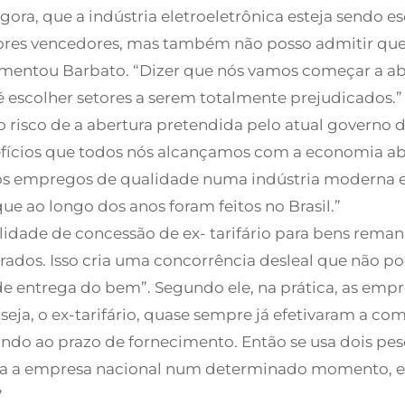
gora, que a indústria eletroeletrônica esteja sendo 
es vencedores, mas também não posso admitir que o
gumentou Barbato. “Dizer que nós vamos começar a ab
 escolher setores a serem totalmente prejudicados.”
o risco de a abertura pretendida pelo atual governo 
nefícios que todos nós alcançamos com a economia ab
mos empregos de qualidade numa indústria moderna e 
e ao longo dos anos foram feitos no Brasil.”
dade de concessão de ex- tarifário para bens remanuf
dos. Isso cria uma concorrência desleal que não po
o de entrega do bem”. Segundo ele, na prática, as e
seja, o ex-tarifário, quase sempre já efetivaram a c
ando ao prazo de fornecimento. Então se usa dois pes
lta a empresa nacional num determinado momento, en
”