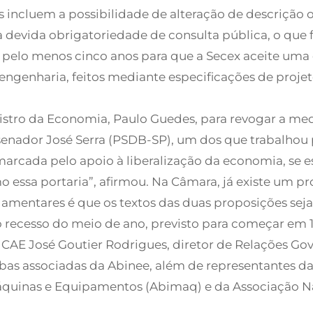
 incluem a possibilidade de alteração de descrição o
a devida obrigatoriedade de consulta pública, o que f
elo menos cinco anos para que a Secex aceite uma 
genharia, feitos mediante especificações de projeto
nistro da Economia, Paulo Guedes, para revogar a me
 senador José Serra (PSDB-SP), um dos que trabalhou 
 marcada pelo apoio à liberalização da economia, se
o essa portaria”, afirmou. Na Câmara, já existe um 
parlamentares é que os textos das duas proposições sej
do recesso do meio de ano, previsto para começar em 1
AE José Goutier Rodrigues, diretor de Relações Gov
s associadas da Abinee, além de representantes da
 Máquinas e Equipamentos (Abimaq) e da Associação N