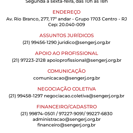
Segunda a sexta-feira, das 10h às 18h
ENDEREÇO
Av. Rio Branco, 277, 17º andar - Grupo 1703 Centro - RJ
Cep: 20.040-009
ASSUNTOS JURÍDICOS
(21) 99456-1290
juridico@sengerj.org.br
APOIO AO PROFISSIONAL
(21) 97223-2128
apoioprofissional@sengerj.org.br
COMUNICAÇÃO
comunicacao@sengerj.org.br
NEGOCIAÇÃO COLETIVA
(21) 99458-1297
negociacao.coletiva@sengerj.org.br
FINANCEIRO/CADASTRO
(21) 99874-0501 / 97227-9091/ 99227-6830
administracao@sengerj.org.br
financeiro@sengerj.org.br