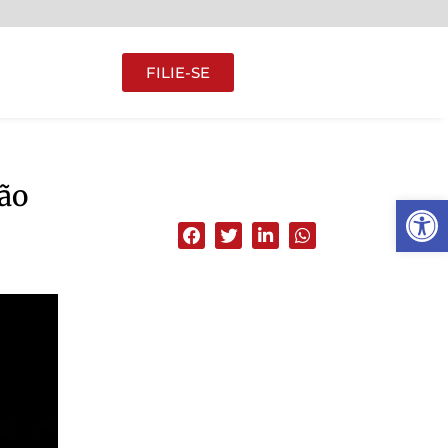
FILIE-SE
ão
Abrir 