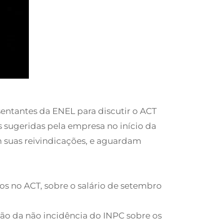
sentantes da ENEL para discutir o ACT
s sugeridas pela empresa no início da
 suas reivindicações, e aguardam
tos no ACT, sobre o salário de setembro
ão da não incidência do INPC sobre os