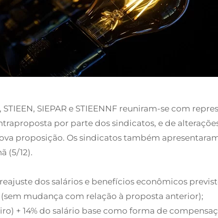
RJ, STIEEN, SIEPAR e STIEENNF reuniram-se com repre
ntraproposta por parte dos sindicatos, e de alteraçõe
nova proposição. Os sindicatos também apresentaram
 (5/12).
reajuste dos salários e benefícios econômicos previs
20 (sem mudança com relação à proposta anterior);
iro) + 14% do salário base como forma de compensaç