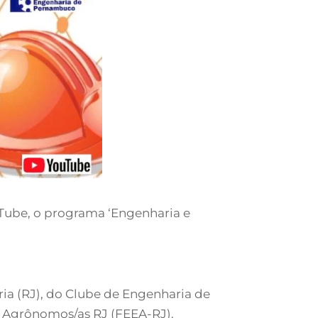
ouTube, o programa ‘Engenharia e
a (RJ), do Clube de Engenharia de
s Agrônomos/as RJ (FEEA-RJ).