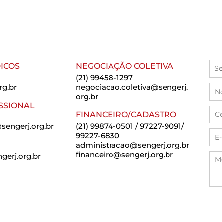
ICOS
NEGOCIAÇÃO COLETIVA
(21) 99458-1297
rg.br
negociacao.coletiva@sengerj.
org.br
SSIONAL
FINANCEIRO/CADASTRO
sengerj.org.br
(21) 99874-0501 / 97227-9091/
99227-6830
administracao@sengerj.org.br
financeiro@sengerj.org.br
erj.org.br