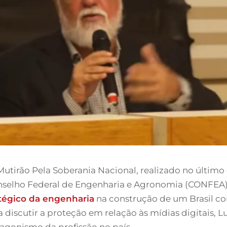
utirão Pela Soberania Nacional, realizado no último 
onselho Federal de Engenharia e Agronomia (CONFEA)
atégico da engenharia
na construção de um Brasil co
 discutir a proteção em relação às mídias digitais, 
agonismo da profissão no país.