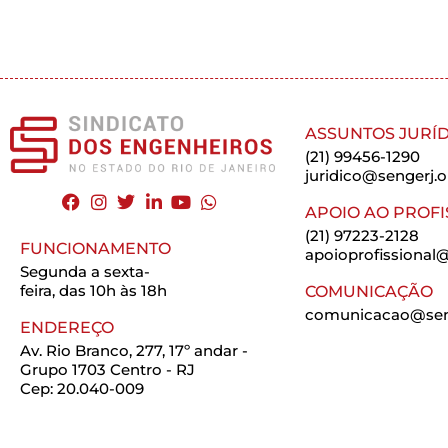
ASSUNTOS JURÍD
(21) 99456-1290
juridico@sengerj.o
APOIO AO PROFI
(21) 97223-2128
FUNCIONAMENTO
apoioprofissional@
Segunda a sexta-
feira, das 10h às 18h
COMUNICAÇÃO
comunicacao@seng
ENDEREÇO
Av. Rio Branco, 277, 17º andar -
Grupo 1703 Centro - RJ
Cep: 20.040-009