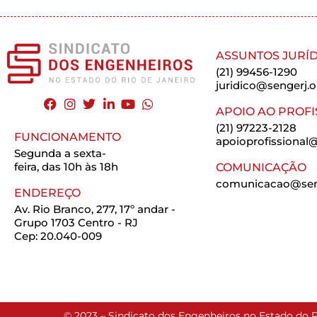
ASSUNTOS JURÍD
(21) 99456-1290
juridico@sengerj.o
APOIO AO PROFI
(21) 97223-2128
FUNCIONAMENTO
apoioprofissional@
Segunda a sexta-
feira, das 10h às 18h
COMUNICAÇÃO
comunicacao@seng
ENDEREÇO
Av. Rio Branco, 277, 17º andar -
Grupo 1703 Centro - RJ
Cep: 20.040-009
© 2023 – Sindicato dos Engenheiros no Estado do R