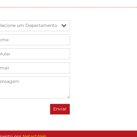
vimento por
NetartWeb
.