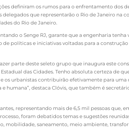
ições definiram os rumos para o enfrentamento dos de
 delegados que representarão o Rio de Janeiro na con
des do Rio de Janeiro.
entando o Senge RJ, garante que a engenharia tenha v
e políticas e iniciativas voltadas para a construção 
zer parte deste seleto grupo que inaugura este conse
stadual das Cidades. Tenho absoluta certeza de que
 e os urbanistas contribuirão efetivamente para uma
a e humana”, destaca Clóvis, que também é secretári
pantes, representando mais de 6,5 mil pessoas que, e
rocesso, foram debatidos temas e sugestões reunidas
ção, mobilidade, saneamento, meio ambiente, transfo