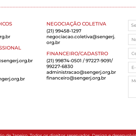
ICOS
NEGOCIAÇÃO COLETIVA
(21) 99458-1297
rg.br
negociacao.coletiva@sengerj.
org.br
SSIONAL
FINANCEIRO/CADASTRO
sengerj.org.br
(21) 99874-0501 / 97227-9091/
99227-6830
administracao@sengerj.org.br
financeiro@sengerj.org.br
erj.org.br
io de Janeiro. Todos os direitos reservados. Design e desenvol