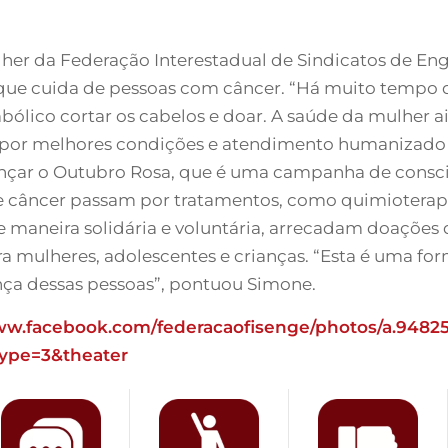
ulher da Federação Interestadual de Sindicatos de En
 que cuida de pessoas com câncer. “Há muito tempo qu
ólico cortar os cabelos e doar. A saúde da mulher ai
s por melhores condições e atendimento humanizado e
ançar o Outubro Rosa, que é uma campanha de consc
 câncer passam por tratamentos, como quimioterapi
 de maneira solidária e voluntária, arrecadam doaçõe
ra mulheres, adolescentes e crianças. “Esta é uma fo
nça dessas pessoas”, pontuou Simone.
www.facebook.com/
federacaofisenge/photos/a.
94825
type=3&
theater