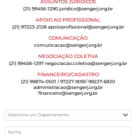
ASSUNTOS JURÍDICOS
(21) 99456-1290
juridico@sengerj.org.br
APOIO AO PROFISSIONAL
(21) 97223-2128
apoioprofissional@sengerj.org.br
COMUNICAÇÃO
comunicacao@sengerj.org.br
NEGOCIAÇÃO COLETIVA
(21) 99458-1297
negociacao.coletiva@sengerj.org.br
FINANCEIRO/CADASTRO
(21) 99874-0501 / 97227-9091/ 99227-6830
administracao@sengerj.org.br
financeiro@sengerj.org.br