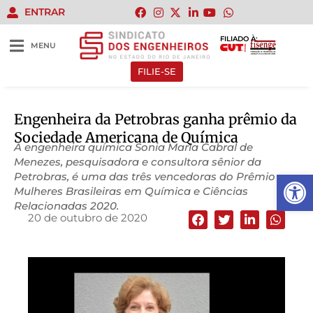
ENTRAR
FILIADO À:
MENU
FILIE-SE
Engenheira da Petrobras ganha prêmio da
Sociedade Americana de Química
A engenheira química Sonia Maria Cabral de
Menezes, pesquisadora e consultora sênior da
Abrir 
Petrobras, é uma das três vencedoras do Prêmio
Mulheres Brasileiras em Química e Ciências
Relacionadas 2020.
20 de outubro de 2020