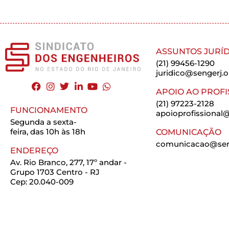
ASSUNTOS JURÍD
(21) 99456-1290
juridico@sengerj.o
APOIO AO PROFI
(21) 97223-2128
FUNCIONAMENTO
apoioprofissional@
Segunda a sexta-
feira, das 10h às 18h
COMUNICAÇÃO
comunicacao@seng
ENDEREÇO
Av. Rio Branco, 277, 17º andar -
Grupo 1703 Centro - RJ
Cep: 20.040-009