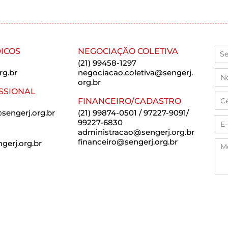
ICOS
NEGOCIAÇÃO COLETIVA
(21) 99458-1297
rg.br
negociacao.coletiva@sengerj.
org.br
SSIONAL
FINANCEIRO/CADASTRO
sengerj.org.br
(21) 99874-0501 / 97227-9091/
99227-6830
administracao@sengerj.org.br
financeiro@sengerj.org.br
erj.org.br