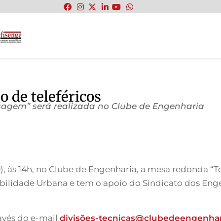
:
 de teleféricos
aisagem” será realizada no Clube de Engenharia
19), às 14h, no Clube de Engenharia, a mesa redonda “
ilidade Urbana e tem o apoio do Sindicato dos Enge
avés do e-mail
divisõ
es-tecnicas@clubedeengenhari