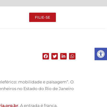
FILIE-SE
Abrir 
Teleférico: mobilidade e paisagem”. O
nheiros no Estado do Rio de Janeiro
a.org.br
. A entrada é franca.