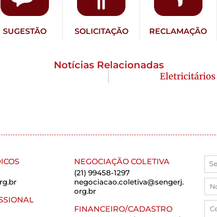
SUGESTÃO
SOLICITAÇÃO
RECLAMAÇÃO
Notícias Relacionadas
Eletricitário
ICOS
NEGOCIAÇÃO COLETIVA
(21) 99458-1297
rg.br
negociacao.coletiva@sengerj.
org.br
SSIONAL
FINANCEIRO/CADASTRO