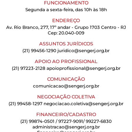
FUNCIONAMENTO
Segunda a sexta-feira, das 10h às 18h
ENDEREÇO
Av. Rio Branco, 277, 17º andar - Grupo 1703 Centro - RJ
Cep: 20.040-009
ASSUNTOS JURÍDICOS
(21) 99456-1290
juridico@sengerj.org.br
APOIO AO PROFISSIONAL
(21) 97223-2128
apoioprofissional@sengerj.org.br
COMUNICAÇÃO
comunicacao@sengerj.org.br
NEGOCIAÇÃO COLETIVA
(21) 99458-1297
negociacao.coletiva@sengerj.org.br
FINANCEIRO/CADASTRO
(21) 99874-0501 / 97227-9091/ 99227-6830
administracao@sengerj.org.br