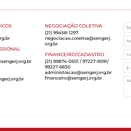
ICOS
NEGOCIAÇÃO COLETIVA
(21) 99458-1297
rg.br
negociacao.coletiva@sengerj.
org.br
SSIONAL
FINANCEIRO/CADASTRO
sengerj.org.br
(21) 99874-0501 / 97227-9091/
99227-6830
administracao@sengerj.org.br
financeiro@sengerj.org.br
erj.org.br