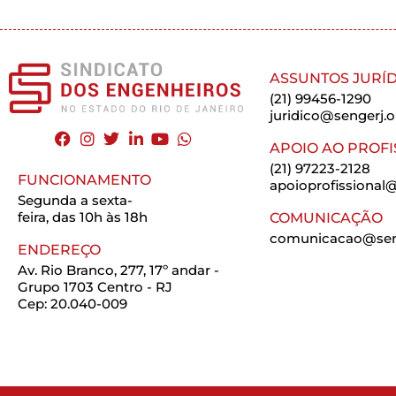
ASSUNTOS JURÍD
(21) 99456-1290
juridico@sengerj.o
APOIO AO PROFI
(21) 97223-2128
FUNCIONAMENTO
apoioprofissional@
Segunda a sexta-
feira, das 10h às 18h
COMUNICAÇÃO
comunicacao@seng
ENDEREÇO
Av. Rio Branco, 277, 17º andar -
Grupo 1703 Centro - RJ
Cep: 20.040-009