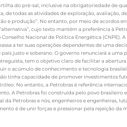
partilha do pré-sal, inclusive na obrigatoriedade de q
ta, de todas as atividades de exploração, avaliação,
ção e produção”. No entanto, por meio de acordos ent
“alternativa”, cujo texto mantém a preferência à Pet
a o Conselho Nacional de Política Energética (CNPE). 
ssa a ter suas operações dependentes de uma decis
país justo e soberano. O governo renunciará a uma p
ntreguista, tem o objetivo claro de facilitar a abert
ruir o acúmulo de conhecimento e tecnologia brasilei
 não tinha capacidade de promover investimentos fut
tróleo. No entanto, a Petrobras é referência internac
to. A Petrobras foi construída pelo povo brasileiro
tal da Petrobras e nós, engenheiros e engenheiras, l
omento é de unir forças e pressionar pela rejeição d