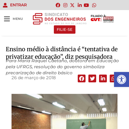
ENTRAR
FILIADO À:
MENU
FILIE-SE
Ensino médio à distância é “tentativa de
privatizar educação”, diz pesquisadora
Para Maria Raquel Caetano, doutora em Educação
pela UFRGS, resolução do governo simboliza
Abrir 
precarização de direito básico
26 de março de 2018