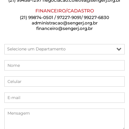
(21) 99458-1297
negociacao.coletiva@sengerj.org.br
FINANCEIRO/CADASTRO
(21) 99874-0501 / 97227-9091/ 99227-6830
administracao@sengerj.org.br
financeiro@sengerj.org.br